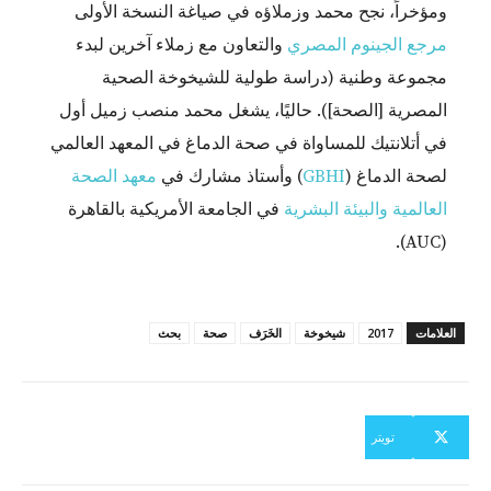
ومؤخراً، نجح محمد وزملاؤه في صياغة النسخة الأولى
مرجع الجينوم المصري
والتعاون مع زملاء آخرين لبدء
مجموعة وطنية (دراسة طولية للشيخوخة الصحية
المصرية [الصحة]). حاليًا، يشغل محمد منصب زميل أول
في أتلانتيك للمساواة في صحة الدماغ في المعهد العالمي
لصحة الدماغ (
GBHI
) وأستاذ مشارك في
معهد الصحة
العالمية والبيئة البشرية
في الجامعة الأمريكية بالقاهرة
(AUC).
العلامات
2017
شيخوخة
الخَرَف
صحة
بحث
تويتر