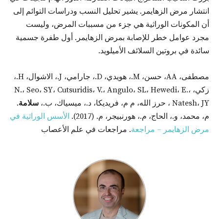
انتشار مرض الزهايمر. يشير تحليل النسب ودراسات التوائم إلى
أن المكونات الوراثية هي جزء من مسببات المرض، وليست
مجرد عوامل خطر للإصابة بمرض الزهايمر. أول طفرة جسمية
سائدة في بروتين السلائف الأميلويد.
مصطفى، AA، حسن، M.، هويدي، D.، جارامي، J.، الاشوال، H.،
زكي، N.، Seo، SY، Cutsuridis، V.، Angulo، SL، Hewedi، E.،
Natesh، JY ، حرز الله، م م، فريديكا، د.، ميسياك، ب.،
سلامة
.
م، محمد، و.، الحاج، م.، هورنبيجر، م. (2017).
الأسس الوراثية في
مرض الزهايمر – مراجعة
. مراجعات في علم الأعصاب