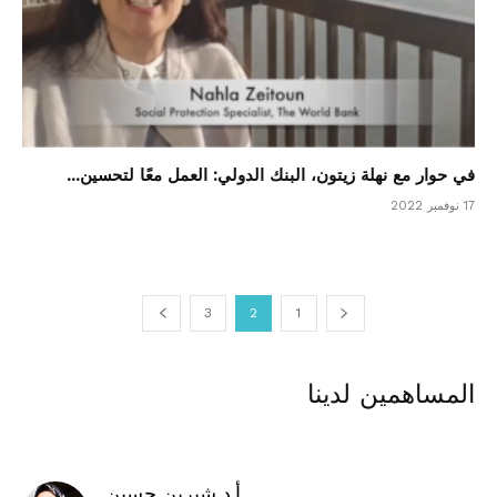
في حوار مع نهلة زيتون، البنك الدولي: العمل معًا لتحسين...
17 نوفمبر 2022
3
2
1
المساهمين لدينا
أ.د شيرين حسين