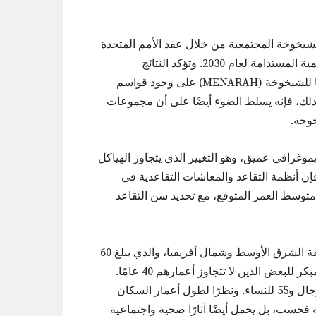
الشيخوخة المجتمعية من خلال عقد الأمم المتحدة
للشيخوخة الصحية (2021-2030)، والذي يتوافق مع أهداف التنمية المستدامة لعام 2030. وتؤكد النتائج
والمناقشات الواردة في تقرير الشرق الأوسط وشمال أفريقيا للشيخوخة (MENARAH) على وجود قواسم
لك، فإنه يسلط الضوء أيضًا على أن مجموعات
وخة.
غرافي عميق، وهو التغيير الذي يتجاوز الهياكل
فإن أنظمة التقاعد والمعاشات التقاعدية في
متوسط العمر المتوقع، مع تحديد سن التقاعد
تكمن إحدى القضايا البارزة في متوسط سن التقاعد في منطقة الشرق الأوسط وشمال أفريقيا، والذي يبلغ 60
عامًا للرجال و55-60 عامًا للنساء، مع توفر خيارات التقاعد المبكر للبعض الذين لا تتجاوز أعمارهم 40 عامًا.
ومع ذلك، يبلغ متوسط سن التقاعد الفعلي حوالي 58 عامًا للرجال و55 للنساء. ونظرًا لطول أعمار السكان
 فحسب، بل يحمل أيضًا آثارًا صحية واجتماعية