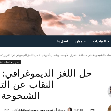
المبادرات
موارد
اتصل بنا
سات الشيخوخة في منطقة الشرق الأوسط وشمال أفريقيا
حل اللغز الديموغرافي: تقرير "
تطوير سياسات الش
حل اللغز الديموغرافي: 
النقاب عن ال
الشيخوخة 
بواسطة
أ.د شيرين حسين
و
محمد اسماعيل
0
2041
4 أكتوبر 2023