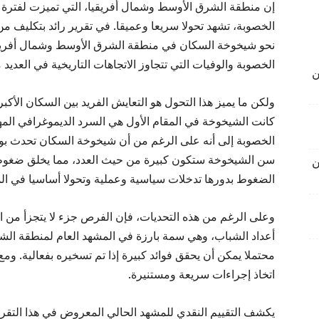
إن منطقة الشرق الأوسط وشمال أفريقيا، التي تميزت لفترة ط
الخصوبة، تشهد تحولا سريعا وعميقا. في تقرير رائد بتكليف من 
نحو شيخوخة السكان في منطقة الشرق الأوسط وشمال أفريقي
الخصوبة والوفيات التي تتجاوز الاتجاهات التاريخية في العديد م
ن
ولكن ما يميز هذا التحول هو التعايش الفريد بين السكان الأك
كانت الشيخوخة في المقام الأول هي السرد الديموغرافي المه
الخصوبة إلى أنه على الرغم من أن شيخوخة السكان تحدث بو
سن الشيخوخة ستكون كبيرة من حيث العدد، مما يخلق ضغوطا 
ن
الضغوط بدورها تدخلات سياسية وعملية وتحولا أساسيا في ال
وعلى الرغم من هذه التحديات، فإن الفرص جزء لا يتجزأ من الت
أعداد الشباب، وهي سمة بارزة في المشهد العام لمنطقة الشر
محتملا يمكن أن يحقق فوائد كبيرة إذا تم تسخيره بفعالية. وم
اتخاذ إجراءات سريعة ومستنيرة.
يكشف التقييم النقدي للمشهد الحالي المعروض في هذا التقر