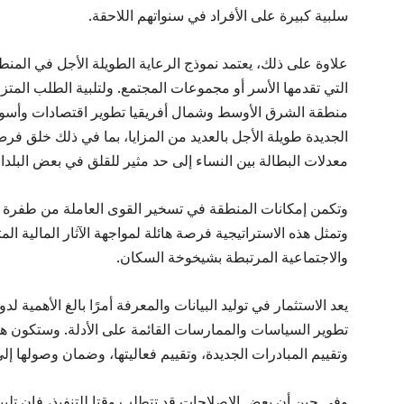
سلبية كبيرة على الأفراد في سنواتهم اللاحقة.
علاوة على ذلك، يعتمد نموذج الرعاية الطويلة الأجل في المنط
التي تقدمها الأسر أو مجموعات المجتمع. ولتلبية الطلب المتزا
منطقة الشرق الأوسط وشمال أفريقيا تطوير اقتصادات وأسواق 
الجديدة طويلة الأجل بالعديد من المزايا، بما في ذلك خلق 
معدلات البطالة بين النساء إلى حد مثير للقلق في بعض البلدا
وتكمن إمكانات المنطقة في تسخير القوى العاملة من طفرة ا
وتمثل هذه الاستراتيجية فرصة هائلة لمواجهة الآثار المالية ال
والاجتماعية المرتبطة بشيخوخة السكان.
يعد الاستثمار في توليد البيانات والمعرفة أمرًا بالغ الأهمي
تطوير السياسات والممارسات القائمة على الأدلة. وستكون هذ
وتقييم المبادرات الجديدة، وتقييم فعاليتها، وضمان وصولها إ
وفي حين أن بعض الإصلاحات قد تتطلب وقتا للتنفيذ، فإن تلبية 