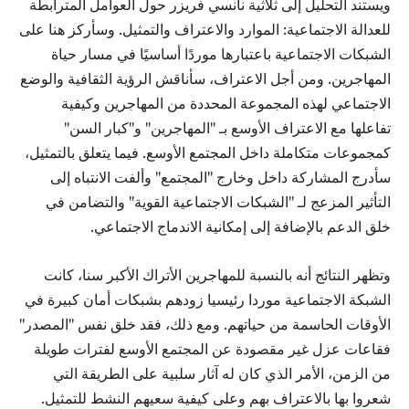
ويستند التحليل إلى ثلاثية نانسي فريزر حول العوامل المترابطة
للعدالة الاجتماعية: الموارد والاعتراف والتمثيل. وسأركز هنا على
الشبكات الاجتماعية باعتبارها موردًا أساسيًا في مسار حياة
المهاجرين. ومن أجل الاعتراف، سأناقش الرؤية الثقافية والوضع
الاجتماعي لهذه المجموعة المحددة من المهاجرين وكيفية
تفاعلها مع الاعتراف الأوسع بـ "المهاجرين" و"كبار السن"
كمجموعات متكاملة داخل المجتمع الأوسع. فيما يتعلق بالتمثيل،
سأدرج المشاركة داخل وخارج "المجتمع" وألفت الانتباه إلى
التأثير المزعج لـ "الشبكات الاجتماعية القوية" والتضامن في
خلق الدعم بالإضافة إلى إمكانية الاندماج الاجتماعي.
وتظهر النتائج أنه بالنسبة للمهاجرين الأتراك الأكبر سنا، كانت
الشبكة الاجتماعية موردا رئيسيا زودهم بشبكات أمان كبيرة في
الأوقات الحاسمة من حياتهم. ومع ذلك، فقد خلق نفس "المصدر"
فقاعات عزل غير مقصودة عن المجتمع الأوسع لفترات طويلة
من الزمن، الأمر الذي كان له آثار سلبية على الطريقة التي
شعروا بها بالاعتراف بهم وعلى كيفية سعيهم النشط للتمثيل.