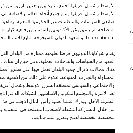
الأوسط وشمال أفريقيا. تجمع منارة بين باحثين بارزين من 
الأوسط وشمال أفريقيا ومن جميع أنحاء العالم. بالإضافة إلى
صانعي السياسات والمنظمات غير الحكومية المعنية برفاهية
ن
International، والمعهد الدولي للشيخوخة التابع للأمم المتحدة، والمعهد العالمي لصحة الدماغ.
يقدم شركاؤنا الدوليون فرصًا تعليمية ممتازة من البلدان ال
العديد من السياسات والتدخلات العملية. وفي حين أن هناك در
ن
هناك مجالات لا تزال جميع البلدان تعمل فيها على تطوير أف
المساواة والتجارب المتنوعة. علاوة على ذلك، من الأهمية بمك
والاجتماعي والسياسي لمنطقة الشرق الأوسط وشمال أفريقيا 
تعد الأسرة والمجتمع المكونين الأساسيين لشبكات الدعم الاج
الطويلة الأجل. ويدرك عملنا أهمية رأس المال الاجتماعي هذا. 
من خلال المشاركة النشطة لأصحاب المصلحة في المجتمع وتع
مخصصة مخصصة لدمج وتعزيز مساهماتهم.