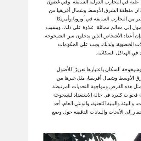
عليه في التجارب الدولية السابقة. وفي غضون
تتحول معظم بلدان منطقة الشرق الأوسط وشمال أفريقيا من
ر من التجارب السابقة في أوروبا وأمريكا
تغرقت البلدان ما بين 50 إلى 150 سنة للوصول إلى معالم مماثلة. علاوة على ذلك، وبسبب
فإن أعداد الأشخاص الذين يدخلون سن الشيخوخة
لات الخصوبة. ولذلك، يجب على الحكومات
في الهياكل السكانية.
شيخوخة السكان باعتبارها تعزيزًا للأصول
شرق الأوسط وشمال أفريقيا، مثل غيرها من
مثل هذه الفرص ومواجهة التحديات المرتبطة
ة فجوات كبيرة في حالة الاستعداد لشيخوخة
لبيئة والبنية التحتية، والوعي العام. أحد
تقار إلى الأبحاث والبيانات الدقيقة حول وضع