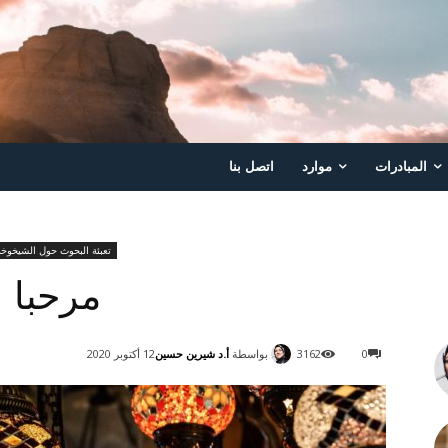
المبادرات
موارد
اتصل بنا
تعبئة البحوث حول الشيخوخ
مرحبا 
بواسطة
أ.د شيرين حسين
0
3162
12 أكتوبر 2020