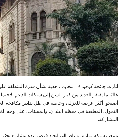
أثارت جائحة كوفيد-19 مخاوف جدية بشأن قدرة ال
غالبًا ما يفتقر العديد من كبار السن إلى شبكات الدعم الاجت
أصبحوا أكثر عرضة للعزلة، وخاصة في ظل تدابير مكافحة العد
التجول، المطبقة في معظم البلدان. والمسنات، على وجه 
المشاركة.
تسعى شبكة منارة بنشاط إلى إيجاد فرص لبدء مشاريع بحثية