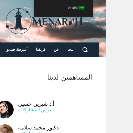
Arabic
بيت
عن
فريقنا
أشرطة فيديو
المساهمين لدينا
أ.د شيرين حسين
عرض المشاركات
دكتور محمد سلامة