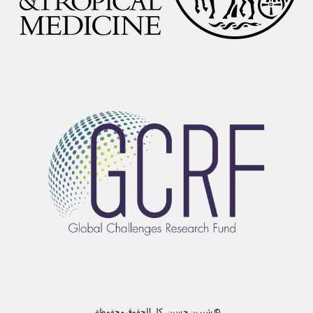
© شيرين حسين. كل الحقوق محفوظة.