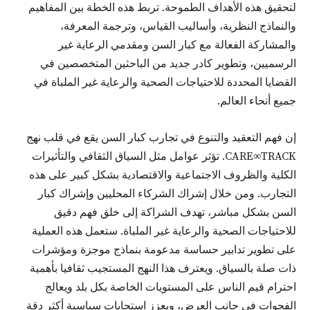
لتحقيق هذه الأهداف الطموحة. تربط هذه الخطة بين المفاهيم
والنماذج النظرية، وأساليب القياس، وترجمة المعرفة،
والمشاركة الفعالة مع كبار السن ومقدمي الرعاية غير
الرسميين، وتطوير كادر جديد من الباحثين المتخصصين في
القضايا المحددة للاحتياجات الصحية والرعاية غير الملباة في
جميع أنحاء العالم.
إن فهم التعقيد والتنوع في تجارب كبار السن يقع في قلب نهج
CARE∞TRACK. تؤثر عوامل مثل السياق الثقافي والتأثيرات
الكلية والظروف الاجتماعية والاقتصادية بشكل كبير على هذه
التجارب. ومن خلال إشراك الشركاء المحليين وإشراك كبار
السن بشكل مباشر، تهدف الشراكة إلى خلق فهم دقيق
للاحتياجات الصحية والرعاية غير الملباة. ستعمل هذه العملية
على تطوير تدابير حساسة مدعومة بنماذج موجزة ومؤشرات
ذات صلة بالسياق. ويعترف هذا النهج المستجيب ثقافيا بأهمية
احترام قيم الناس على المستويات الخاصة بكل بلد ويعالج
الفجوات في جانب العرض، ويعزز استجابات سياسية أكثر دقة