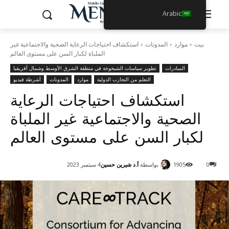
Arabic
بيت
موارد
المدونات
استكشاف احتياجات الرعاية الصحية والاجتماعية غير
الملباة لكبار السن على مستوى العالم
المبادرات
تطوير سياسات الشيخوخة في منطقة الشرق الأوسط وشمال أفريقيا
التعلم من التجارب الدولية
موارد
المدونات
أشرطة فيديو
استكشاف احتياجات الرعاية
الصحية والاجتماعية غير الملباة
لكبار السن على مستوى العالم
بواسطة
أ.د شيرين حسين
0
1905
4 سبتمبر 2023