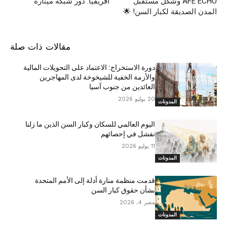
AFE ECHO وشكل مستقبل
أفريقيا: دور شبكة مينارة
المدن الصديقة لكبار السن! 🌟
مقالات ذات صلة
دورة الاستخراج: الاعتماد على التحويلات المالية
والأزمة الخفية للشيخوخة لدى المهاجرين
العائدين من جنوب آسيا
20 يوليو 2026
المدونات
اليوم العالمي للسكان وكبار السن الذين ما زلنا
نفشل في إحصائهم
11 يوليو 2026
المدونات
قدمت منظمة منارة أدلة إلى الأمم المتحدة
بشأن حقوق كبار السن
مصر 4، 2026
المدونات