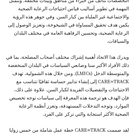
التخصصات تتألف من خبراء من مناطق وبيئات مختلفة. وتتمثل
المهمة في تطوير أساليب قياس احتياجات الرعاية الصحية
والاجتماعية غير الملباة بين كبار السن. وفي جوهر هذه الرؤية
يكمن هدف تحقيق المساواة في الشيخوخة، وتعزيز الوصول إلى
الرعاية الصحية، وتحسين الرفاهية العامة في مختلف البلدان
والسياقات.
ويدرك هذا الاتحاد أهمية إشراك مختلف أصحاب المصلحة، بما في
ذلك الأفراد الأكبر سنا وصانعي السياسات في البلدان المنخفضة
والمتوسطة الدخل (LMICs). ومن خلال هذه الشمولية، تهدف
CARE∞TRACK إلى إنشاء تدابير حساسة ثقافيًا تتناسب مع
الاحتياجات والتفضيلات الفريدة لكبار السن. علاوة على ذلك،
فإن الهدف هو ترجمة هذه المعرفة إلى سياسات توجه تخصيص
الموارد، وتوجه التدخلات المستهدفة، وتعزز أنظمة الرعاية
الصحية الأكثر استجابة والتي تركز على الفرد.
لقد صممت CARE∞TRACK خطة عمل شاملة من خمس زوايا